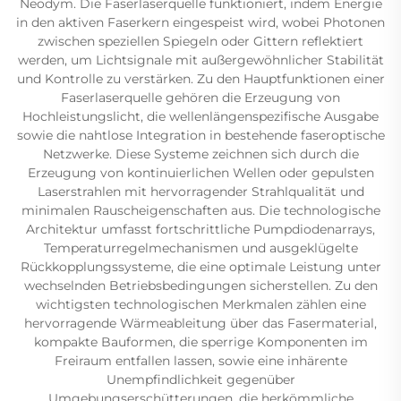
Neodym. Die Faserlaserquelle funktioniert, indem Energie
in den aktiven Faserkern eingespeist wird, wobei Photonen
zwischen speziellen Spiegeln oder Gittern reflektiert
werden, um Lichtsignale mit außergewöhnlicher Stabilität
und Kontrolle zu verstärken. Zu den Hauptfunktionen einer
Faserlaserquelle gehören die Erzeugung von
Hochleistungslicht, die wellenlängenspezifische Ausgabe
sowie die nahtlose Integration in bestehende faseroptische
Netzwerke. Diese Systeme zeichnen sich durch die
Erzeugung von kontinuierlichen Wellen oder gepulsten
Laserstrahlen mit hervorragender Strahlqualität und
minimalen Rauscheigenschaften aus. Die technologische
Architektur umfasst fortschrittliche Pumpdiodenarrays,
Temperaturregelmechanismen und ausgeklügelte
Rückkopplungssysteme, die eine optimale Leistung unter
wechselnden Betriebsbedingungen sicherstellen. Zu den
wichtigsten technologischen Merkmalen zählen eine
hervorragende Wärmeableitung über das Fasermaterial,
kompakte Bauformen, die sperrige Komponenten im
Freiraum entfallen lassen, sowie eine inhärente
Unempfindlichkeit gegenüber
Umgebungserschütterungen, die herkömmliche