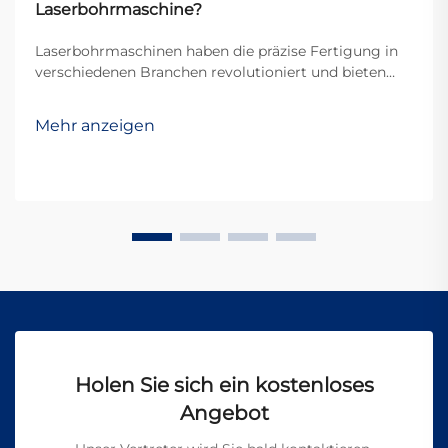
Laserbohrmaschine?
Laserbohrmaschinen haben die präzise Fertigung in
verschiedenen Branchen revolutioniert und bieten
eine beispiellose Genauigkeit und Effizienz beim
Erstellen von Mikrolöchern in unterschiedlichen
Mehr anzeigen
Materialien. Die starken Laserstrahlen, die in diesen
Systemen verwendet werden, stellen jedoch
erhebliche...
Holen Sie sich ein kostenloses
Angebot